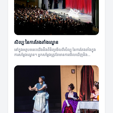
សិល្បៈនៃការតែងតាំងល្ខោន
នៅក្នុងអត្ថបទនេះយើងនឹងពិនិត្យមើលពីសិល្បៈនៃការតែងតាំងក្នុង
ការសម្តែងល្ខោន។ អ្នកសម្ដែងត្រូវតែមានការមើលឃើញនិង
សមត្ថភាពក្នុងការចូលរួមជាមួយទស្សនិកជន។