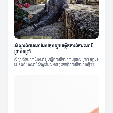
សំណួរពិចារណាដែលចូលរួមបង្កើតការពិចារណាដ៏
ជ្រាលជ្រៅ
សំណួរពិចារណាដែលនាំឱ្យបង្កើតការពិចារណាដ៏ជ្រាលជ្រៅ។ អត្ថបទ
នេះនឹងពិពណ៌នាពីសំណួរដែលអាចជួយបង្កើតការពិចារណាថ្មីៗ។