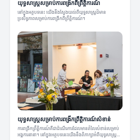
យុទ្ធសាស្ត្រសម្រាប់ការពង្រីកពីព្រឹត្តិការណ៍
នៅក្នុងអត្ថបទនេះ យើងនឹងស្វែងយល់ពីយុទ្ធសាស្ត្រដ៏មាន
ប្រសិទ្ធភាពសម្រាប់ការពង្រីកពីព្រឹត្តិការណ៍។
យុទ្ធសាស្ត្រសម្រាប់ការពង្រីកព្រឹត្តិការណ៍សំខាន់
ការពង្រីកព្រឹត្តិការណ៍គឺជាដំណើរការដែលមានតំលៃសំខាន់សម្រាប់
អង្គការនានា។ នៅក្នុងអត្ថបទនេះយើងនឹងពិភាក្សាអំពីយុទ្ធសាស្ត្រ