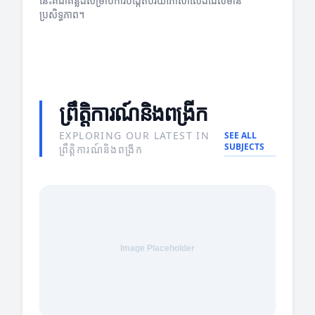
នេះគឺជាគន្លងសម្រាប់ការបង្កើតបរិយាភាសាលេងដែលមាន
ប្រសិទ្ធភាព។
ព្រឹត្តិការណ៍និងពង្រីក
EXPLORING OUR LATEST IN
SEE ALL
SUBJECTS
ព្រឹត្តិការណ៍និងពង្រីក