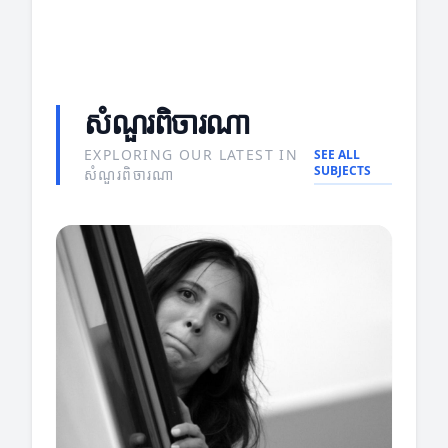
ដែលអាចជួយដល់ការពង្រីកព្រឹត្តិការណ៍។
សំណួរពិចារណា
EXPLORING OUR LATEST IN
SEE ALL
SUBJECTS
សំណួរពិចារណា