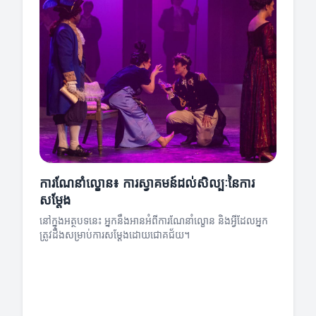
ការណែនាំល្ខោន៖ ការស្វាគមន៍ដល់សិល្បៈនៃការ
សម្តែង
នៅក្នុងអត្ថបទនេះ អ្នកនឹងអានអំពីការណែនាំល្ខោន និងអ្វីដែលអ្នក
ត្រូវដឹងសម្រាប់ការសម្តែងដោយជោគជ័យ។