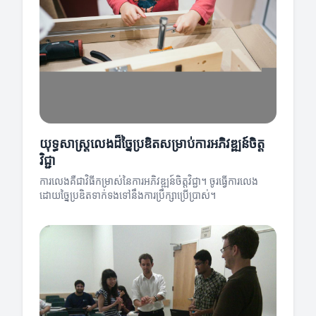
យុទ្ធសាស្ត្រលេងដ៏ច្នៃប្រឌិតសម្រាប់ការអភិវឌ្ឍន៍ចិត្ត
វិជ្ជា
ការលេងគឺជាវិធីកម្រាស់នៃការអភិវឌ្ឍន៍ចិត្តវិជ្ជា។ ចូរធ្វើការលេង
ដោយច្នៃប្រឌិតទាក់ទងទៅនឹងការប្រឹក្សាប្រើប្រាស់។