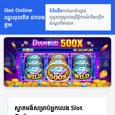
Slot Online
ទំព័រដើម
ការណែនាំល្ខោន
ឈ្នះលុយពិត ដកបាន
យុទ្ធសាស្ត្រលេង
ព្រឹត្តិការណ៍និងពង្រីក
ភ្លាម
សំណួរពិចារណា
ស្វាគមន៍សម្រាប់អ្នកលេង Slot