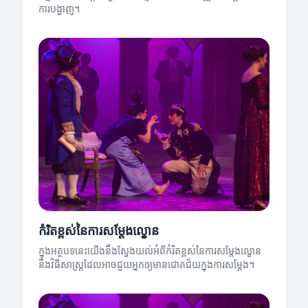
ការបង្ហាញ។
កំរិតខ្ពស់នៃការសម្តែងល្ខោន
ក្នុងអត្ថបទនេះយើងនឹងស្វែងយល់អំពីកំរិតខ្ពស់នៃការសម្តែងល្ខោន
និងវិធីសាស្ត្រដែលអាចជួយអ្នកឲ្យមានជោគជ័យក្នុងការសម្តែង។