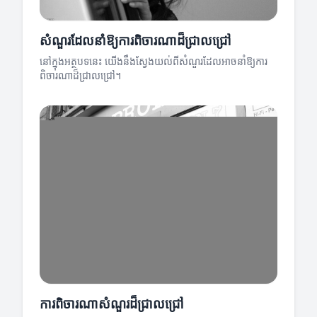
សំណួរដែលនាំឱ្យការពិចារណាដ៏ជ្រាលជ្រៅ
នៅក្នុងអត្ថបទនេះ យើងនឹងស្វែងយល់ពីសំណួរដែលអាចនាំឱ្យការ
ពិចារណាដ៏ជ្រាលជ្រៅ។
ការពិចារណាសំណួរដ៏ជ្រាលជ្រៅ