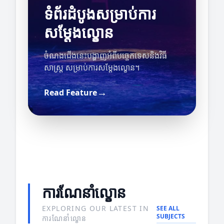
ទំព័រដំបូងសម្រាប់ការ
សម្តែងល្ខោន
ចំណងជើងនេះបង្ហាញអំពីបច្ចេកទេសនិងវិធី
សាស្ត្រ សម្រាប់ការសម្តែងល្ខោន។
យុទ្ធសាស្ត្រលេង
ព្រឹត្តិការណ៍និងពង្រីក
→
Read Feature
យុទ្ធសាស្ត្រលេងសម្រាប់ការចូលរួមក្នុង
យុទ្ធសាស្ត្រសម្រាប់ការពង្រីកការរៀបចំ
សកម្មភាព
ព្រឹត្តិការណ៍
ការណែនាំល្ខោន
EXPLORING OUR LATEST IN
SEE ALL
SUBJECTS
ការណែនាំល្ខោន