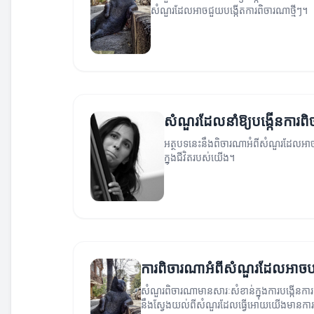
សំណួរដែលអាចជួយបង្កើតការពិចារណាថ្មីៗ។
សំណួរដែលនាំឱ្យបង្កើនការពិ
អត្ថបទនេះនឹងពិចារណាអំពីសំណួរដែលអា
ក្នុងជីវិតរបស់យើង។
ការពិចារណាអំពីសំណួរដែលអាចប
សំណួរពិចារណាមានសារៈសំខាន់ក្នុងការបង្កើនក
នឹងស្វែងយល់ពីសំណួរដែលធ្វើអោយយើងមានការព