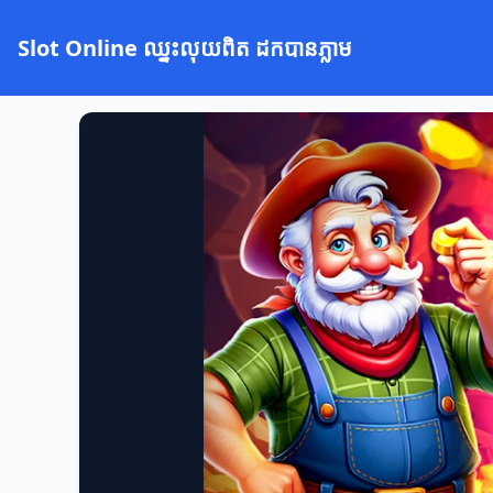
Slot Online ឈ្នះលុយពិត ដកបានភ្លាម