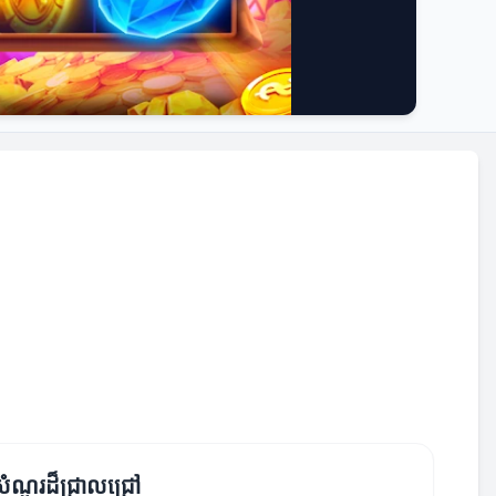
ំណួរដ៏ជ្រាលជ្រៅ