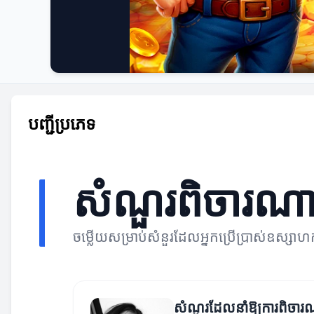
បញ្ជីប្រភេទ
សំណួរពិចារណ
ចម្លើយសម្រាប់សំនួរដែលអ្នកប្រើប្រាស់ឧស្ស
សំណួរដែលនាំឱ្យការពិចារណ