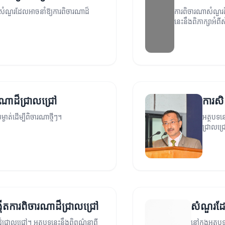
ីសំណួរដែលអាចនាំឱ្យការពិចារណាដ៏
ការពិចារណាសំណួរដ
នេះនឹងពិភាក្សាអំព
បានក្នុងជីវិតប្រចាំថ្ង
ណាដ៏ជ្រាលជ្រៅ
ការស
ត់ដើម្បីពិចារណាថ្មីៗ។
អត្ថបទន
ជ្រាលជ្
តការពិចារណាដ៏ជ្រាលជ្រៅ
សំណួរដែ
៏ជ្រាលជ្រៅ។ អត្ថបទនេះនឹងពិពណ៌នាពី
នៅក្នុងអត្ថ