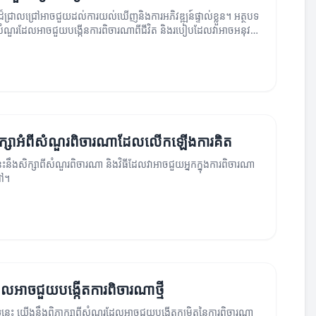
៏ជ្រាលជ្រៅអាចជួយដល់ការយល់ឃើញនិងការអភិវឌ្ឍន៍ផ្ទាល់ខ្លួន។ អត្ថបទ
ីសំណួរដែលអាចជួយបង្កើនការពិចារណាពីជីវិត និងរបៀបដែលវាអាចអនុវត្ត
ៃ។
ិក្សាអំពីសំណួរពិចារណាដែលលើកឡើងការគិត
េះនឹងសិក្សាពីសំណួរពិចារណា និងវិធីដែលវាអាចជួយអ្នកក្នុងការពិចារណា
រៅ។
លអាចជួយបង្កើតការពិចារណាថ្មី
បទនេះ យើងនឹងពិភាក្សាពីសំណួរដែលអាចជួយបង្កើតកម្រិតនៃការពិចារណា