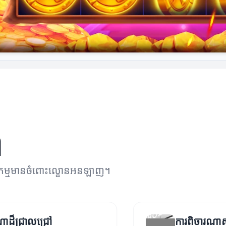
ា
ាហកម្មមានចំពោះល្ខោនអនឡាញ។
ាដ៏ជ្រាលជ្រៅ
ការពិចារណាស