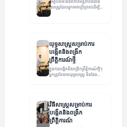
អត្ថបទនេះនឹងពិភាគមិត្តភាពនិងវិធី
សាស្ត្រដែលអ្នកអាចប្រើប្រាស់ដើម្បី
ពង្រីកព្រឹត្តិការណ៍របស់អ្នក។
យុទ្ធសាស្ត្រសម្រាប់ការ
បង្កើតនិងពង្រីក
ព្រឹត្តិការណ៍ថ្មី
ក្នុងការបង្កើតនិងពង្រីកព្រឹត្តិការណ៍ថ្មីៗ
អ្នកត្រូវតែមានយុទ្ធសាស្ត្រ និងផែនការ
ដែលអាចជួយឲ្យមានភាពជោគជ័យ។
វិធីសាស្ត្រសម្រាប់ការ
បង្កើតនិងពង្រីក
ព្រឹត្តិការណ៍