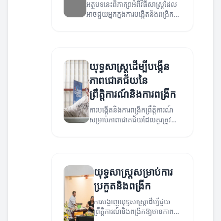
អត្ថបទនេះពិភាក្សាអំពីវិធីសាស្ត្រដែល
អាចជួយអ្នកក្នុងការបង្កើតនិងពង្រីក
ព្រឹត្តិការណ៍ឲ្យមានភាពជោគជ័យ។
យុទ្ធសាស្ត្រដើម្បីបង្កើន
ភាពជោគជ័យនៃ
ព្រឹត្តិការណ៍និងការពង្រីក
ការបង្កើតនិងការពង្រីកព្រឹត្តិការណ៍
សម្រាប់ភាពជោគជ័យដែលគួរត្រូវ
បានគេដឹង។
យុទ្ធសាស្ត្រសម្រាប់ការ
ប្រកួតនិងពង្រីក
ការបង្ហាញយុទ្ធសាស្ត្រដើម្បីជួយ
ព្រឹត្តិការណ៍និងពង្រីកឱ្យមានភាព