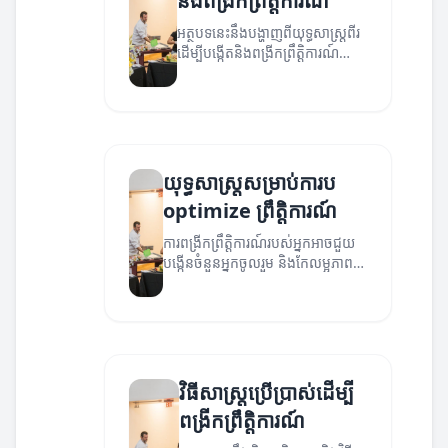
និងពង្រីកព្រឹត្តិការណ៍
អត្ថបទនេះនឹងបង្ហាញពីយុទ្ធសាស្ត្រពីរ
ដើម្បីបង្កើតនិងពង្រីកព្រឹត្តិការណ៍
សម្រាប់អ្នកគ្រប់គ្រងព្រឹត្តិការណ៍។
យុទ្ធសាស្ត្រសម្រាប់ការប
optimize ព្រឹត្តិការណ៍
ការពង្រីកព្រឹត្តិការណ៍របស់អ្នកអាចជួយ
បង្កើនចំនួនអ្នកចូលរួម និងកែលម្អភាព
ជោគជ័យ។ នេះគឺជាយុទ្ធសាស្ត្រដែលអាច
ជួយអ្នកបង្កើនព្រឹត្តិការណ៍របស់អ្នក។
វិធីសាស្ត្រប្រើប្រាស់ដើម្បី
ពង្រីកព្រឹត្តិការណ៍