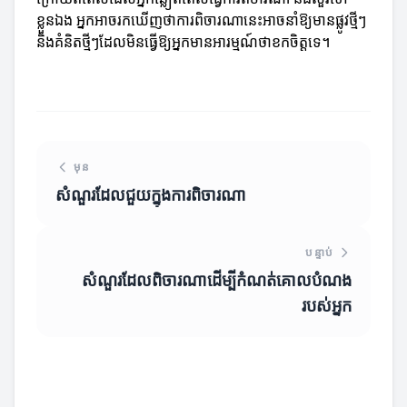
ខ្លួនឯង អ្នកអាចរកឃើញថាការពិចារណានេះអាចនាំឱ្យមានផ្លូវថ្មីៗ
និងគំនិតថ្មីៗដែលមិនធ្វើឱ្យអ្នកមានអារម្មណ៍ថាខកចិត្តទេ។
មុន
សំណួរដែលជួយក្នុងការពិចារណា
បន្ទាប់
សំណួរដែលពិចារណាដើម្បីកំណត់គោលបំណង
របស់អ្នក