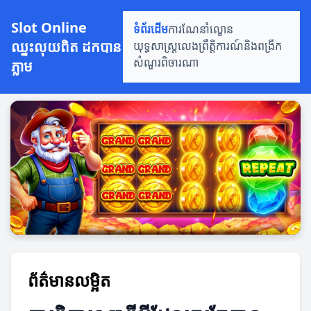
Slot Online
ទំព័រដើម
ការណែនាំល្ខោន
ឈ្នះលុយពិត ដកបាន
យុទ្ធសាស្ត្រលេង
ព្រឹត្តិការណ៍និងពង្រីក
ភ្លាម
សំណួរពិចារណា
ព័ត៌មានលម្អិត