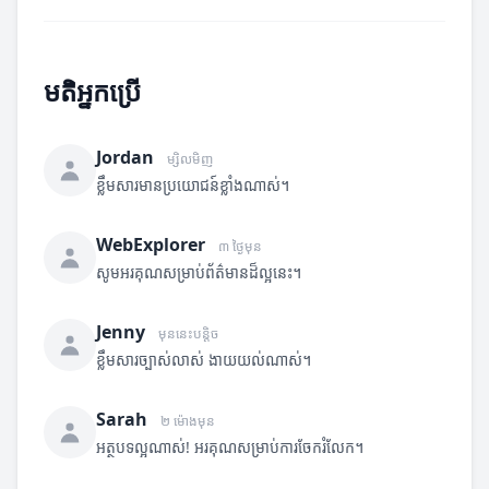
មតិអ្នកប្រើ
Jordan
ម្សិលមិញ
ខ្លឹមសារមានប្រយោជន៍ខ្លាំងណាស់។
WebExplorer
៣ ថ្ងៃមុន
សូមអរគុណសម្រាប់ព័ត៌មានដ៏ល្អនេះ។
Jenny
មុននេះបន្តិច
ខ្លឹមសារច្បាស់លាស់ ងាយយល់ណាស់។
Sarah
២ ម៉ោងមុន
អត្ថបទល្អណាស់! អរគុណសម្រាប់ការចែករំលែក។