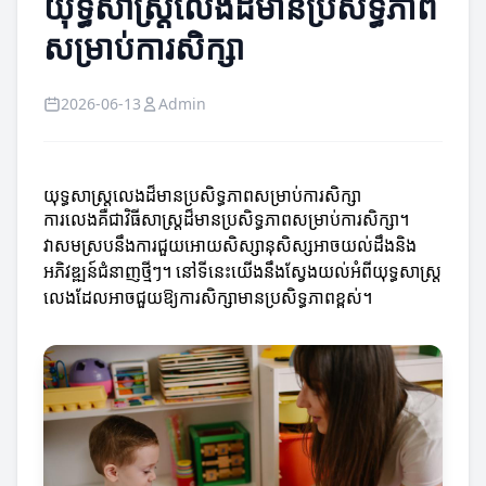
យុទ្ធសាស្ត្រលេងដ៏មានប្រសិទ្ធភាព
សម្រាប់ការសិក្សា
2026-06-13
Admin
យុទ្ធសាស្ត្រលេងដ៏មានប្រសិទ្ធភាពសម្រាប់ការសិក្សា
ការលេងគឺជាវិធីសាស្ត្រដ៏មានប្រសិទ្ធភាពសម្រាប់ការសិក្សា។
វាសមស្របនឹងការជួយអោយសិស្សានុសិស្សអាចយល់ដឹងនិង
អភិវឌ្ឍន៍ជំនាញថ្មីៗ។ នៅទីនេះយើងនឹងស្វែងយល់អំពីយុទ្ធសាស្ត្រ
លេងដែលអាចជួយឱ្យការសិក្សាមានប្រសិទ្ធភាពខ្ពស់។