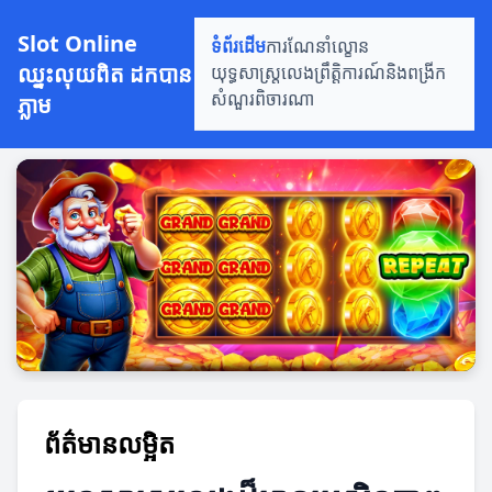
Slot Online
ទំព័រដើម
ការណែនាំល្ខោន
ឈ្នះលុយពិត ដកបាន
យុទ្ធសាស្ត្រលេង
ព្រឹត្តិការណ៍និងពង្រីក
ភ្លាម
សំណួរពិចារណា
ព័ត៌មានលម្អិត