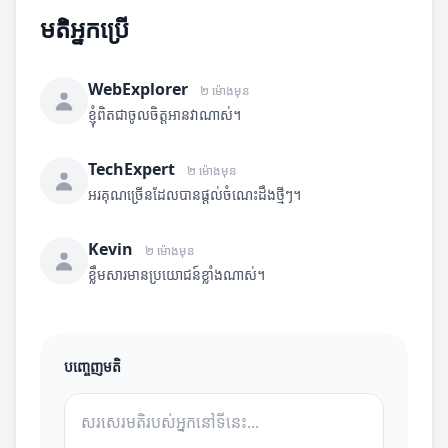
មតិអ្នកប្រើ
WebExplorer
២ ម៉ោងមុន
ខ្ញុំពិតជាចូលចិត្តអានវាណាស់។
TechExpert
២ ម៉ោងមុន
អរគុណច្រើនដែលបានផ្តល់ចំណេះដឹងថ្មីៗ។
Kevin
២ ម៉ោងមុន
ខ្លឹមសារមានប្រយោជន៍ខ្លាំងណាស់។
បញ្ចេញមតិ