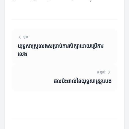
មុន
យុទ្ធសាស្ត្រលេងសម្រាប់ការសិក្សាដោយប្រើការ
លេង
បន្ទាប់
ផលប៉ះពាល់នៃយុទ្ធសាស្ត្រលេង