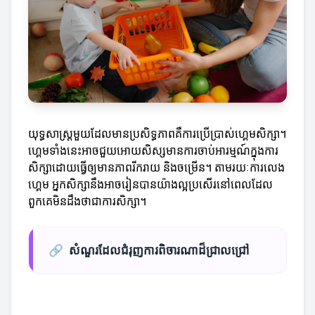
យុទ្ធសាស្ត្រមួយដែលមានប្រសិទ្ធភាពគឺការប្រើប្រាស់ហ្គេមសិក្សា។
ហ្គេមទាំងនេះអាចជួយអោយសិស្សមានការចាប់អារម្មណ៍ក្នុងការ
សិក្សាដោយធ្វើឲ្យមានភាពរីករាយ និងចម្រើន។ តាមរយៈការលេង
ហ្គេម អ្នកសិក្សានឹងអាចរៀនបានយ៉ាងល្អប្រសើរនៅពេលដែល
ពួកគេមិនដឹងថាជាការសិក្សា។
🔗
សំណួរដែលជំរុញការពិចារណាដ៏ជ្រាលជ្រៅ