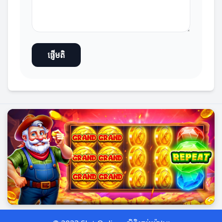
ផ្ញើមតិ