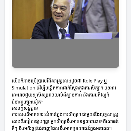
យើងក៏អាចប្រើប្រាស់វិធីសាស្ត្រលេងដូចជា Role Play ឬ
Simulation ដើម្បីបង្កើតភាពជាក់ស្តែងក្នុងការសិក្សា។ មុខងារ
នេះអាចជួយឱ្យសិស្សអាចយល់ពីស្ថានភាព និងការអភិវឌ្ឍន៍
ជំនាញផ្សេងទៀត។
សេចក្តីសន្និដ្ឋាន
ការលេងគឺមានសារៈសំខាន់ក្នុងការសិក្សា។ ជាមួយនឹងយុទ្ធសាស្ត្រ
លេងពីរបៀបផ្សេងៗគ្នា អ្នកសិក្សានឹងអាចទទួលបានបទពិសោធន៍
ថ្មីៗ និងអភិវឌ្ឍន៍ជំនាញដែលនឹងមានប្រយោជន៍ក្នុងអនាគត។