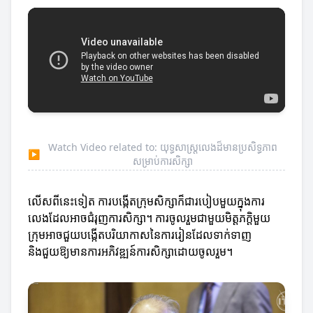
Watch Video related to: យុទ្ធសាស្ត្រលេងដ៏មានប្រសិទ្ធភាព
▶
សម្រាប់ការសិក្សា
លើសពីនេះទៀត ការបង្កើតក្រុមសិក្សាក៏ជារបៀបមួយក្នុងការ
លេងដែលអាចជំរុញការសិក្សា។ ការចូលរួមជាមួយមិត្តភក្តិមួយ
ក្រុមអាចជួយបង្កើតបរិយាកាសនៃការរៀនដែលទាក់ទាញ
និងជួយឱ្យមានការអភិវឌ្ឍន៍ការសិក្សាដោយចូលរួម។