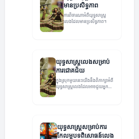
មានប្រសិទ្ធភាព
ការពិចារណាអំពីយុទ្ធសាស្ត្រ
លេងដែលមានប្រសិទ្ធភាព។
យុទ្ធសាស្ត្រលេងសម្រាប់
ការជោគជ័យ
ក្នុងស្រុកមួយនេះយើងនឹងពិភាក្សាអំពី
យុទ្ធសាស្ត្រលេងដែលអាចជួយអ្នកឱ្យ
ឈ្នះការប្រកួតលេង។
យុទ្ធសាស្ត្រសម្រាប់ការ
កែលម្អបទពិសោធន៍លេង