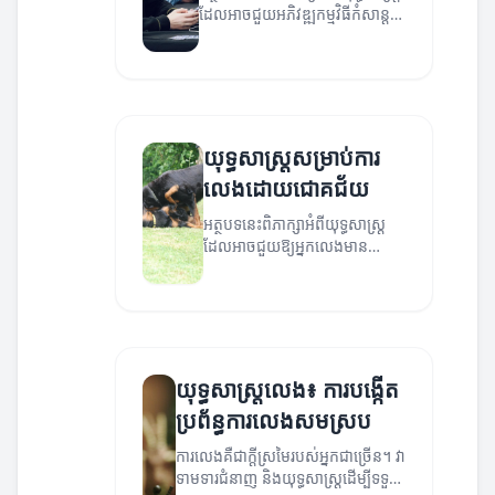
ដែលអាចជួយអភិវឌ្ឍកម្មវិធីកំសាន្ត
ដែលមានប្រសិទ្ធភាព។
យុទ្ធសាស្ត្រសម្រាប់ការ
លេងដោយជោគជ័យ
អត្ថបទនេះពិភាក្សាអំពីយុទ្ធសាស្ត្រ
ដែលអាចជួយឱ្យអ្នកលេងមាន
ជោគជ័យក្នុងការលេង។
យុទ្ធសាស្ត្រលេង៖ ការបង្កើត
ប្រព័ន្ធការលេងសមស្រប
ការលេងគឺជាក្តីស្រមៃរបស់អ្នកជាច្រើន។ វា
ទាមទារជំនាញ និងយុទ្ធសាស្ត្រដើម្បីទទួល